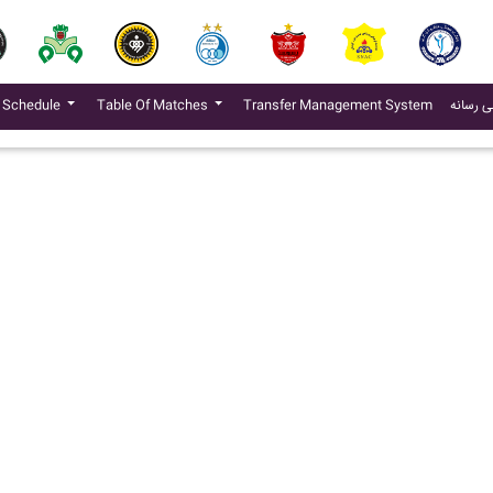
(current)
ی رسانه
Transfer Management System
Table Of Matches
 Schedule