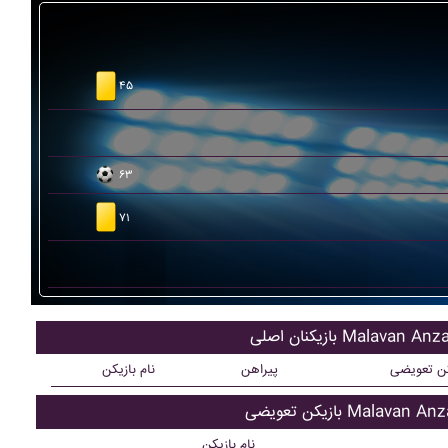
۴۵
۶۳
۷۱
یکنان اصلی Malavan Anzali
کن تعویضی
پیراهن
نام بازیکن
کن تعویضی Malavan Anzali
نام بازیکن