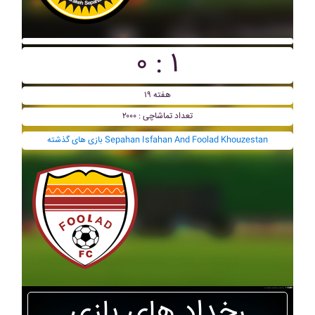
۰ : ۱
هفته ۱۹
تعداد تماشاچی : ۲۰۰۰
بازی های گذشته Sepahan Isfahan And Foolad Khouzestan
رخداد های بازی