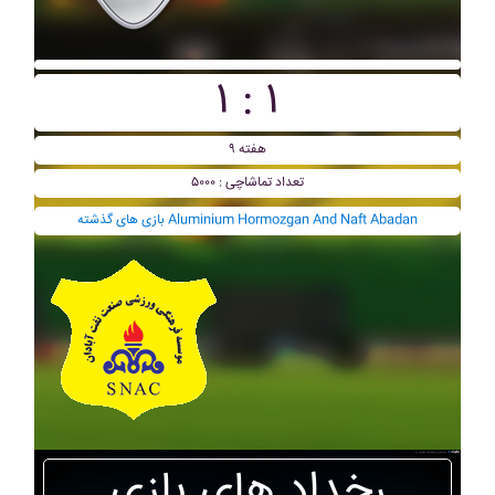
۱ : ۱
هفته ۹
تعداد تماشاچی : ۵۰۰۰
بازی های گذشته Aluminium Hormozgan And Naft Abadan
رخداد های بازی