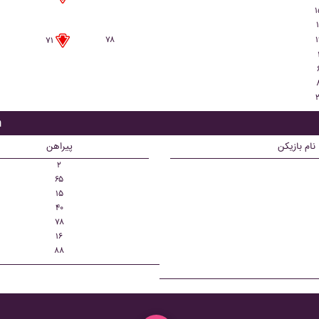
۱
۱
۷۸
۱
۷۱
۲
ب
نام بازیکن
پیراهن
۲
۶۵
۱۵
۴۰
۷۸
۱۶
۸۸