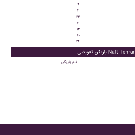
۹
۱۱
۲۳
۴
۱۲
۲۰
۲۴
ازیکن تعویضی Naft Tehran
نام بازیکن