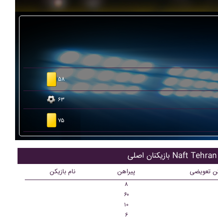
۵۸
۶۳
۷۵
بازیکنان اصلی Naft Tehran
کن تعویضی
پیراهن
نام بازیکن
۸
۶۰
۱۰
۶