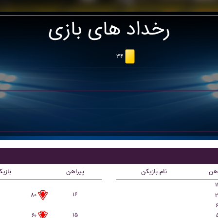
رخداد های بازی
۳۴
اهن
نام بازیکن
پیراهن
بازی
۱
۱۶
۸۰
۲
۶
۱۵
۶۰