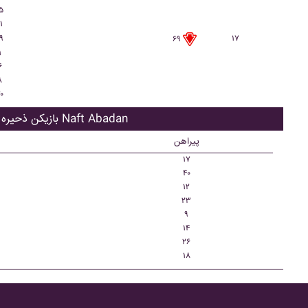
۵
۱
۹
۱۷
۶۹
۱
۶
۸
۰
بازیکن ذحیره Naft Abadan
پیراهن
۱۷
۴۰
۱۲
۲۳
۹
۱۴
۲۶
۱۸