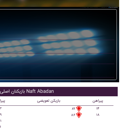
بازیکنان اصلی Naft Abadan
پیراهن
بازیکن تعویضی
پیر
۳
۱۴
۸۹
۹
۱۸
۸۶
۱
۵