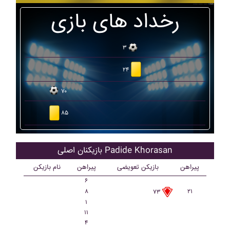
رخداد های بازی
۳
۲۴
۷۰
۸۵
بازیکنان اصلی Padide Khorasan
پیراهن
بازیکن تعویضی
پیراهن
نام بازیکن
۶
۸
۲۱
۷۳
۱
۱۱
۴