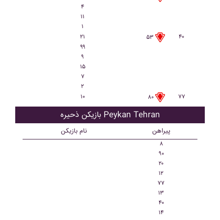
۴
۱۱
۱
۲۱
۴۰
۵۳
۹۹
۹
۱۵
۷
۲
۱۰
۷۷
۸۰
بازیکن ذحیره Peykan Tehran
پیراهن
نام بازیکن
۸
۹۰
۲۰
۱۲
۷۷
۱۳
۴۰
۱۴