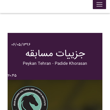
۰۶/۰۵/۱۳۹۶
جزییات مسابقه
Peykan Tehran - Padide Khorasan
۲۰:۴۵