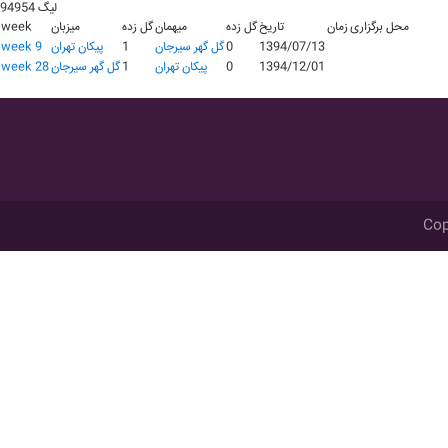
لیگ 94954
محل برگزاری
زمان
تاریخ
گل زده
میهمان
گل زده
میزبان
week
1394/07/13
0
گل گهر سیرجان
1
پيکان تهران
week 9
1394/12/01
0
پيکان تهران
1
گل گهر سیرجان
week 28
Cop
اشد