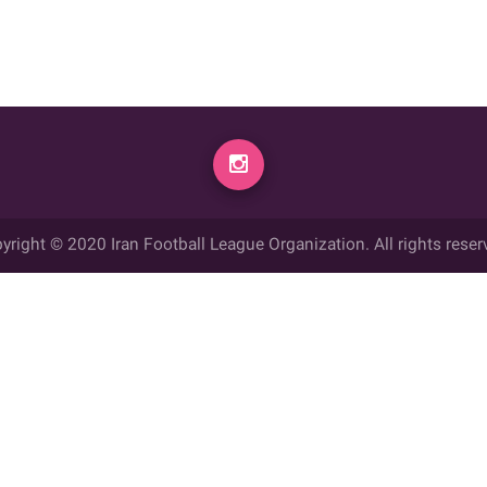
yright © 2020 Iran Football League Organization. All rights reser
ي حقوق مادي و معنوي این وب سایت متعلق به سازمان لیگ فوتبال ایران می ب