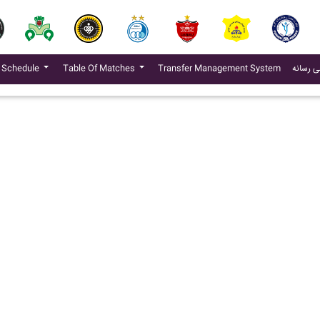
(current)
ی رسانه
Transfer Management System
Table Of Matches
 Schedule