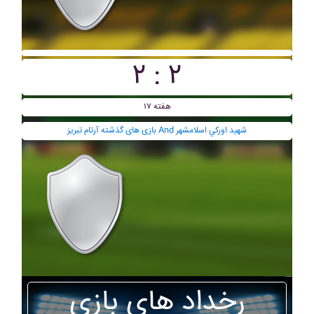
۲ : ۲
هفته ۱۷
بازی های گذشته آرتام تبريز And شهيد اورکي اسلامشهر
رخداد های بازی