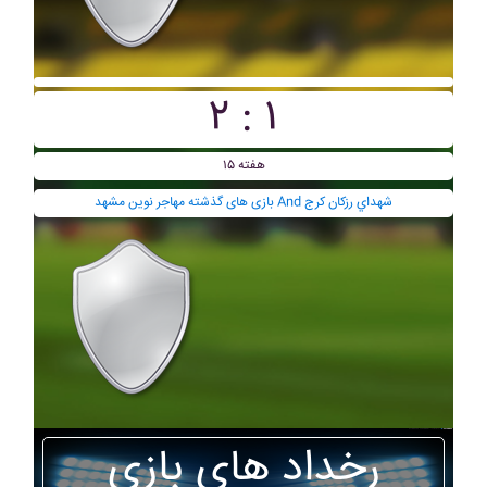
۲ : ۱
هفته ۱۵
بازی های گذشته مهاجر نوين مشهد And شهداي رزکان کرج
رخداد های بازی