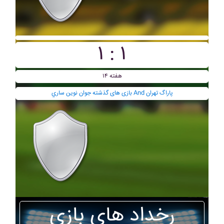
۱ : ۱
هفته ۱۴
بازی های گذشته جوان نوين ساري And پاراگ تهران
رخداد های بازی