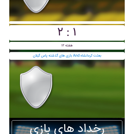
۲ : ۱
هفته ۱۲
بازی های گذشته پاس گيلان And بعثت کرمانشاه
رخداد های بازی