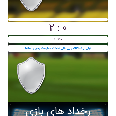
۲ : ۰
هفته ۶
بازی های گذشته مقاومت بسيج آستارا And کيان اراک
رخداد های بازی