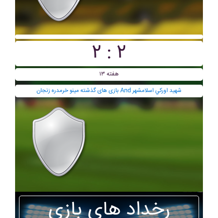
۲ : ۲
هفته ۱۳
بازی های گذشته مينو خرمدره زنجان And شهيد اورکي اسلامشهر
رخداد های بازی