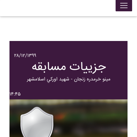
۲۸/۱۲/۱۳۹۹
جزییات مسابقه
مينو خرمدره زنجان - شهيد اورکي اسلامشهر
۱۴:۴۵