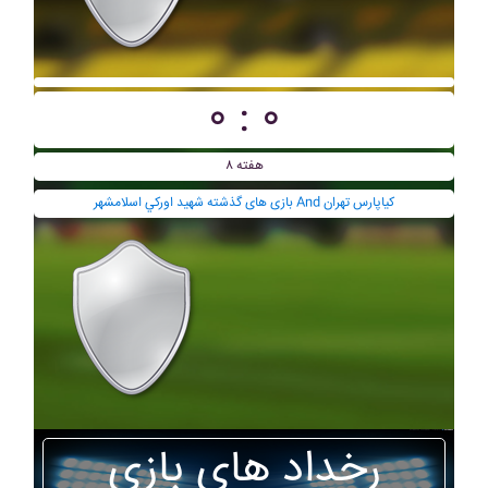
۰ : ۰
هفته ۸
بازی های گذشته شهيد اورکي اسلامشهر And کياپارس تهران
رخداد های بازی