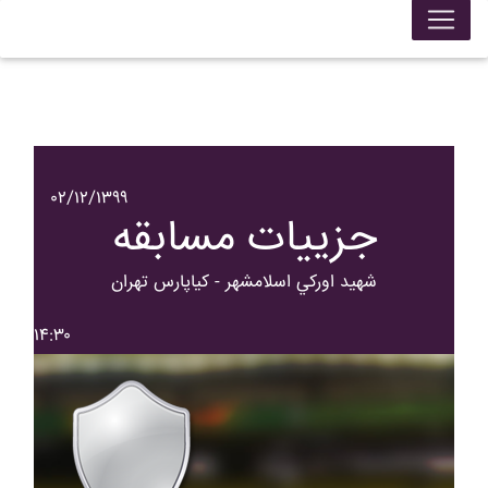
۰۲/۱۲/۱۳۹۹
جزییات مسابقه
شهيد اورکي اسلامشهر - کياپارس تهران
۱۴:۳۰