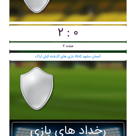
۲ : ۰
هفته ۴
بازی های گذشته کيان اراک And آسمان مشهد
رخداد های بازی