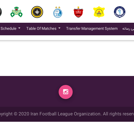
(current)
ی رسانه
Transfer Management System
Table Of Matches
 Schedule
yright © 2020 Iran Football League Organization. All rights reser