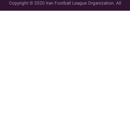
Copyright © 2020 Iran Football League Organization. All
rights reserved.
تمامي حقوق مادي و معنوي این وب سایت متعلق به سازمان لیگ فوتبال
ایران می باشد