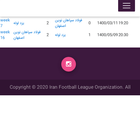
لیگ 99005
محل
گل
گل
زمان
تاریخ
میهمان
میزبان
week
برگزاری
زده
زده
فولاد سپاهان نوين
week
19:20
1400/03/11
0
2
یزد لوله
اصفهان
7
فولاد سپاهان نوين
week
20:30
1400/05/09
1
یزد لوله
2
اصفهان
16
Copyright © 2020 Iran Football League Organization. All
rights reserved.
تمامي حقوق مادي و معنوي این وب سایت متعلق به سازمان لیگ فوتبال