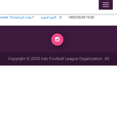
لیگ 99005
محل برگزاری
زمان
تاریخ
گل زده
میهمان
گل زده
میزبان
week
18:00
1400/03/04
1
بعثت کرمانشاه
2
کانیاو اشنویه
week 6
19:00
1400/05/03
0
کانیاو اشنویه
1
بعثت کرمانشاه
week 15
Copyright © 2020 Iran Football League Organization. All
rights reserved.
تمامي حقوق مادي و معنوي این وب سایت متعلق به سازمان لیگ فوتبال
ایران می باشد