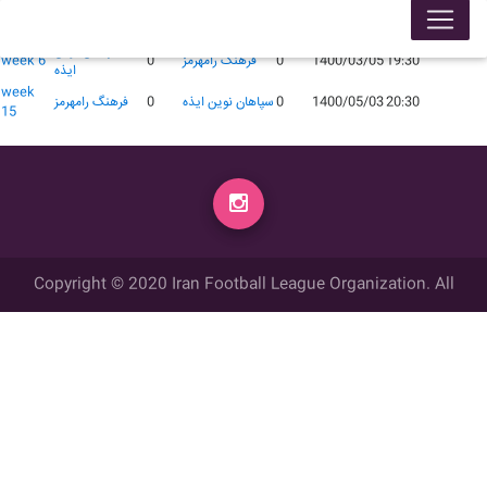
لیگ 99005
محل برگزاری
زمان
تاریخ
گل زده
میهمان
گل زده
میزبان
week
سپاهان نوین
19:30
1400/03/05
0
فرهنگ رامهرمز
0
week 6
ايذه
week
20:30
1400/05/03
0
سپاهان نوین ايذه
0
فرهنگ رامهرمز
15
Copyright © 2020 Iran Football League Organization. All
rights reserved.
تمامي حقوق مادي و معنوي این وب سایت متعلق به سازمان لیگ فوتبال
ایران می باشد