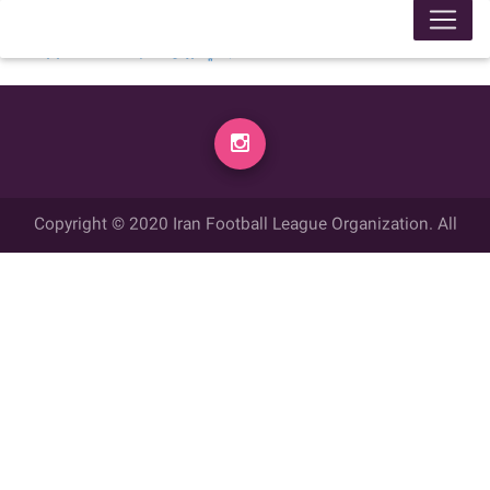
لیگ 99005
محل برگزاری
زمان
تاریخ
گل زده
میهمان
گل زده
میزبان
week
14:30
1399/12/02
2
شهداي گروس بيجار
1
عقاب تبريز
week 8
Copyright © 2020 Iran Football League Organization. All
rights reserved.
تمامي حقوق مادي و معنوي این وب سایت متعلق به سازمان لیگ فوتبال
ایران می باشد