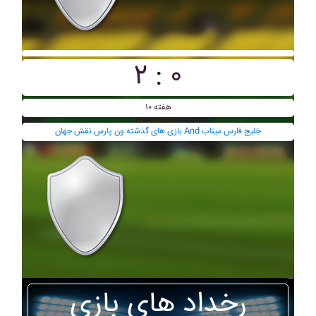
۲ : ۰
هفته ۱۰
بازی های گذشته ون پارس نقش جهان And خليج فارس ميناب
رخداد های بازی