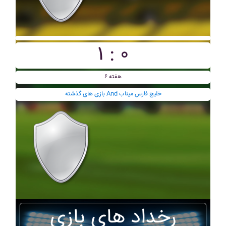
۱ : ۰
هفته ۶
بازی های گذشته And خليج فارس ميناب
رخداد های بازی