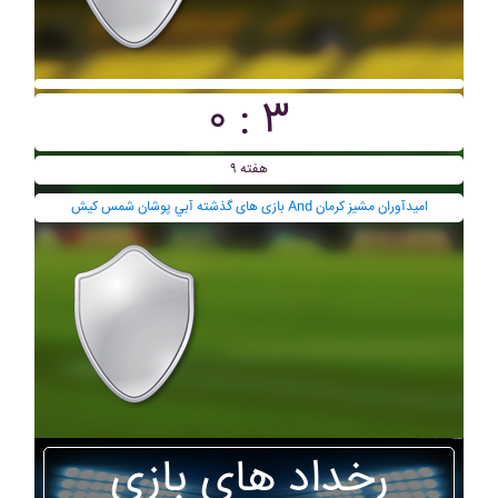
۰ : ۳
هفته ۹
بازی های گذشته آبي پوشان شمس کيش And اميدآوران مشيز کرمان
رخداد های بازی