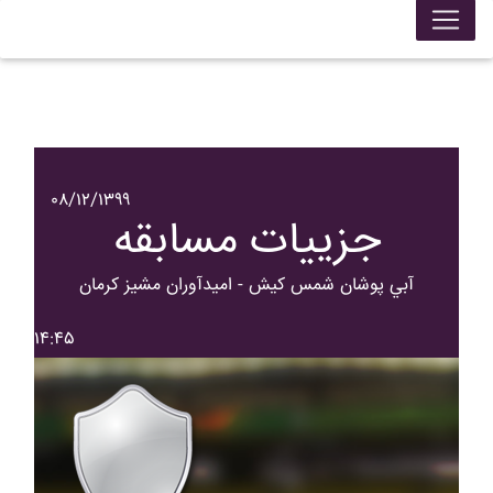
۰۸/۱۲/۱۳۹۹
جزییات مسابقه
آبي پوشان شمس کيش - اميدآوران مشيز کرمان
۱۴:۴۵