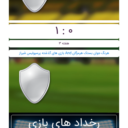
۱ : ۰
هفته ۳
بازی های گذشته پرسپوليس شيراز And هرنگ جوان بستک هرمزگان
رخداد های بازی