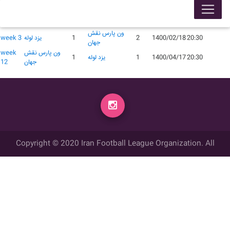
لیگ 99005
محل
گل
گل
زمان
تاریخ
میهمان
میزبان
week
برگزاری
زده
زده
ون پارس نقش
20:30
1400/02/18
2
1
یزد لوله
week 3
جهان
ون پارس نقش
week
20:30
1400/04/17
1
یزد لوله
1
جهان
12
Copyright © 2020 Iran Football League Organization. All
rights reserved.
تمامي حقوق مادي و معنوي این وب سایت متعلق به سازمان لیگ فوتبال