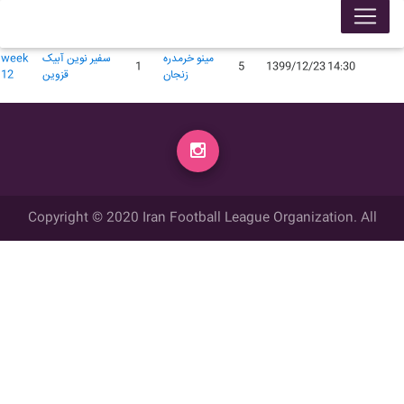
لیگ 99005
محل
گل
گل
زمان
تاریخ
میهمان
میزبان
week
برگزاری
زده
زده
مینو خرمدره
سفير نوين آبيک
week
1
5
1399/12/23
14:30
زنجان
قزوين
12
Copyright © 2020 Iran Football League Organization. All
rights reserved.
تمامي حقوق مادي و معنوي این وب سایت متعلق به سازمان لیگ فوتبال
ایران می باشد