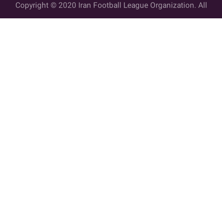
Copyright © 2020 Iran Football League Organization. All
rights reserved.
تمامي حقوق مادي و معنوي این وب سایت متعلق به سازمان لیگ فوتبال
ایران می باشد