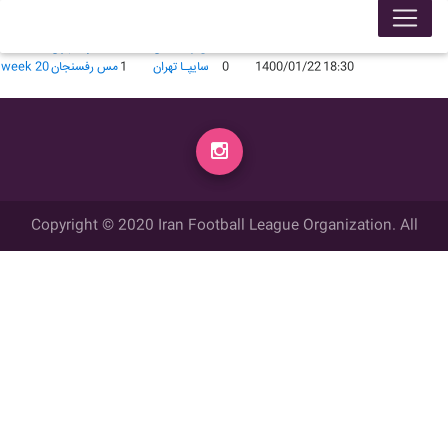
لیگ 99001
محل برگزاری
زمان
تاریخ
گل زده
میهمان
گل زده
میزبان
week
15:00
1399/09/17
0
مس رفسنجان
0
سايپـا تهران
week 5
18:30
1400/01/22
0
سايپـا تهران
1
مس رفسنجان
week 20
Copyright © 2020 Iran Football League Organization. All
rights reserved.
تمامي حقوق مادي و معنوي این وب سایت متعلق به سازمان لیگ فوتبال
ایران می باشد