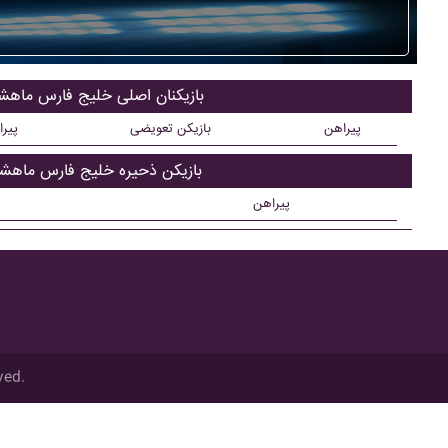
بازیکنان اصلی خليج فارس ماهش
پیراهن
بازیکن تعویضی
پیر
بازیکن ذحیره خليج فارس ماهشه
پیراهن
ved.