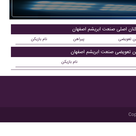
کنان اصلی صنعت ابريشم اصفهان
کن تعویضی
پیراهن
نام بازیکن
کن تعویضی صنعت ابريشم اصفهان
نام بازیکن
Cop