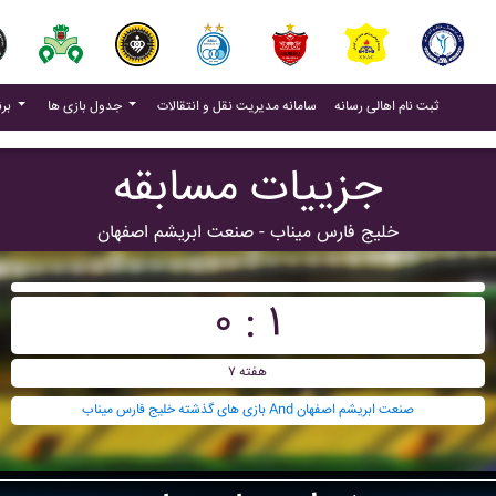
(current)
(current)
ثبت نام اهالی رسانه
سامانه مدیریت نقل و انتقالات
جدول بازی ها
برنامه بازی ها
جزییات مسابقه
خليج فارس ميناب - صنعت ابريشم اصفهان
۰ : ۱
هفته ۷
بازی های گذشته خليج فارس ميناب And صنعت ابريشم اصفهان