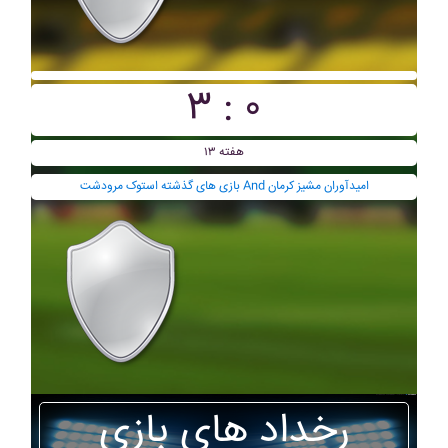
۳ : ۰
هفته ۱۳
بازی های گذشته استوک مرودشت And اميدآوران مشيز کرمان
رخداد های بازی