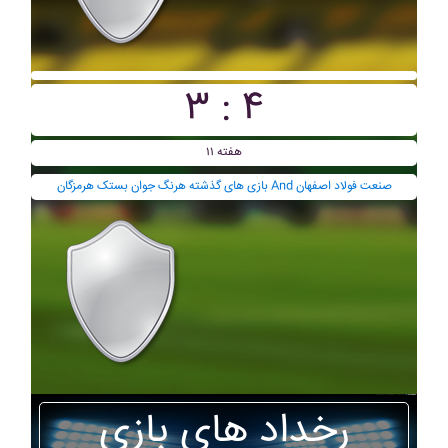
۳ : ۴
هفته ۱۱
بازی های گذشته هرنگ جوان بستک هرمزگان And صنعت فولاد اصفهان
رخداد های بازی