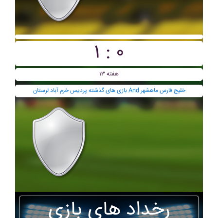
۱ : ۰
هفته ۱۳
بازی های گذشته پرديس خرم آباد لرستان And خليج فارس ماهشهر
رخداد های بازی