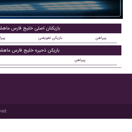
بازیکنان اصلی خليج فارس ماهش
پیراهن
بازیکن تعویضی
پیر
بازیکن ذحیره خليج فارس ماهشه
پیراهن
ved.