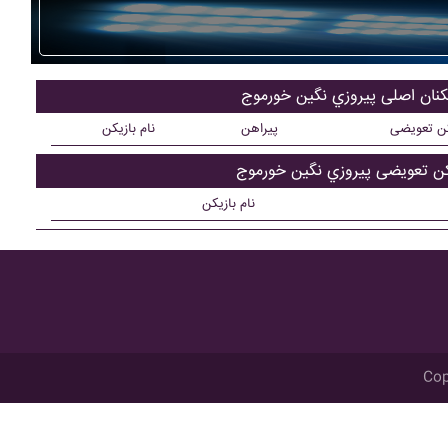
یکنان اصلی پيروزي نگين خورموج
کن تعویضی
پیراهن
نام بازیکن
کن تعویضی پيروزي نگين خورموج
نام بازیکن
Cop