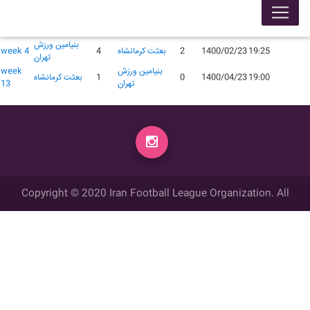
لیگ 99005
محل
گل
گل
زمان
تاریخ
میهمان
میزبان
week
برگزاری
زده
زده
بنیامین ورزش
19:25
1400/02/23
2
بعثت کرمانشاه
4
week 4
تهران
بنیامین ورزش
week
19:00
1400/04/23
0
1
بعثت کرمانشاه
تهران
13
Copyright © 2020 Iran Football League Organization. All
rights reserved.
تمامي حقوق مادي و معنوي این وب سایت متعلق به سازمان لیگ فوتبال