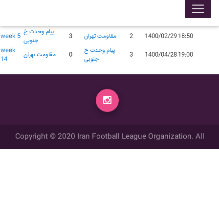
لیگ 99005
محل
گل
گل
زمان
تاریخ
میهمان
میزبان
week
برگزاری
زده
زده
پیام وحدت خ
18:50
1400/02/29
2
مقاومت تهران
3
week 5
جنوبی
پیام وحدت خ
week
19:00
1400/04/28
3
0
مقاومت تهران
جنوبی
14
Copyright © 2020 Iran Football League Organization. All
rights reserved.
تمامي حقوق مادي و معنوي این وب سایت متعلق به سازمان لیگ فوتبال