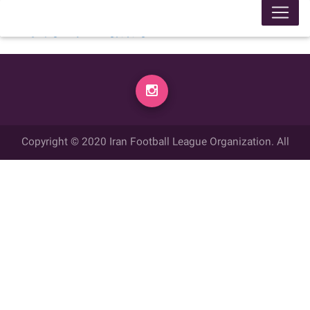
لیگ 99005
محل برگزاری
زمان
تاریخ
گل زده
میهمان
گل زده
میزبان
week
14:00
1399/11/07
1
نیکان مهر تهران
0
ذوب آهن اردبيل
week 4
Copyright © 2020 Iran Football League Organization. All
rights reserved.
تمامي حقوق مادي و معنوي این وب سایت متعلق به سازمان لیگ فوتبال
ایران می باشد