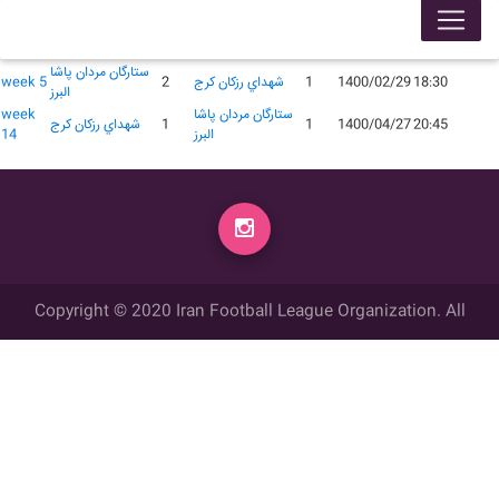
لیگ 99005
محل
گل
گل
زمان
تاریخ
میهمان
میزبان
week
برگزاری
زده
زده
ستارگان مردان پاشا
18:30
1400/02/29
1
شهداي رزکان کرج
2
week 5
البرز
ستارگان مردان پاشا
week
20:45
1400/04/27
1
1
شهداي رزکان کرج
البرز
14
Copyright © 2020 Iran Football League Organization. All
rights reserved.
تمامي حقوق مادي و معنوي این وب سایت متعلق به سازمان لیگ فوتبال